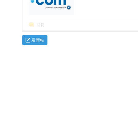
回复
发新帖
网
络